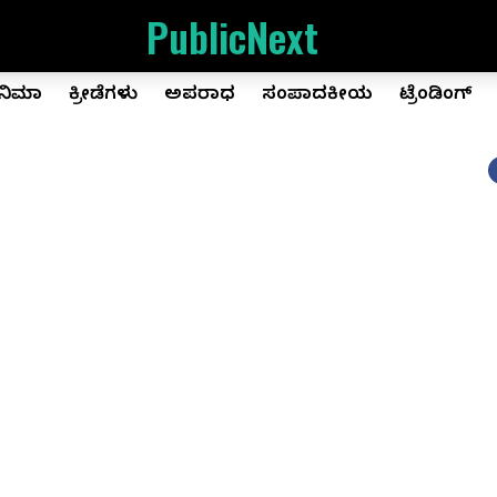
PublicNext
ಿನಿಮಾ
ಕ್ರೀಡೆಗಳು
ಅಪರಾಧ
ಸಂಪಾದಕೀಯ
ಟ್ರೆಂಡಿಂಗ್