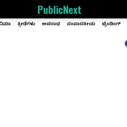
PublicNext
ಿನಿಮಾ
ಕ್ರೀಡೆಗಳು
ಅಪರಾಧ
ಸಂಪಾದಕೀಯ
ಟ್ರೆಂಡಿಂಗ್