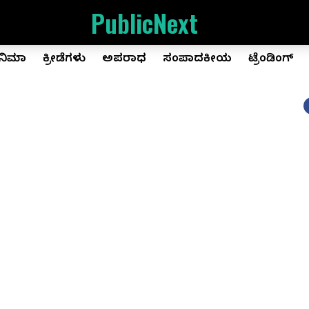
PublicNext
ಿನಿಮಾ
ಕ್ರೀಡೆಗಳು
ಅಪರಾಧ
ಸಂಪಾದಕೀಯ
ಟ್ರೆಂಡಿಂಗ್