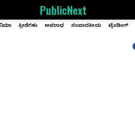
PublicNext
ಿನಿಮಾ
ಕ್ರೀಡೆಗಳು
ಅಪರಾಧ
ಸಂಪಾದಕೀಯ
ಟ್ರೆಂಡಿಂಗ್