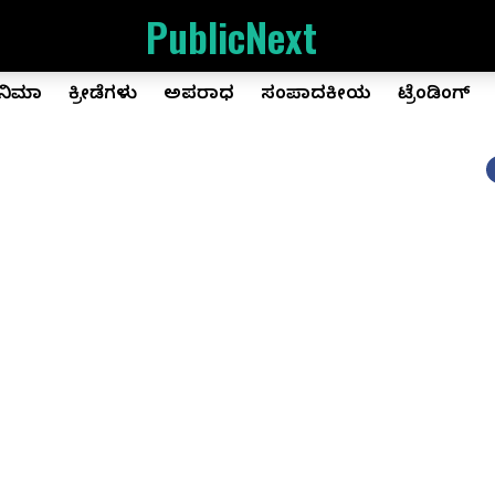
PublicNext
ಿನಿಮಾ
ಕ್ರೀಡೆಗಳು
ಅಪರಾಧ
ಸಂಪಾದಕೀಯ
ಟ್ರೆಂಡಿಂಗ್