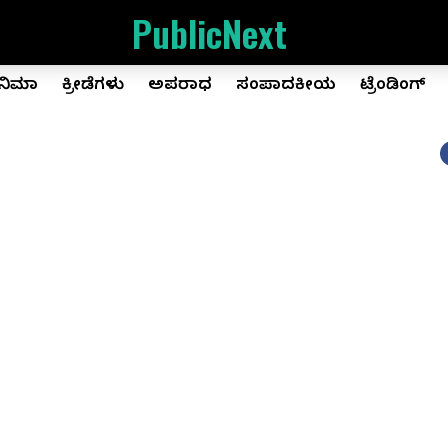
PublicNext
ಿನಿಮಾ
ಕ್ರೀಡೆಗಳು
ಅಪರಾಧ
ಸಂಪಾದಕೀಯ
ಟ್ರೆಂಡಿಂಗ್