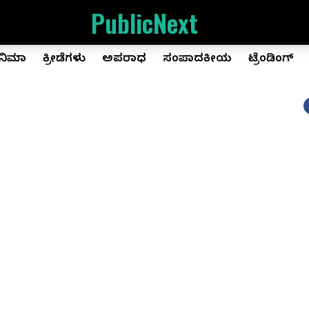
PublicNext
ಿನಿಮಾ
ಕ್ರೀಡೆಗಳು
ಅಪರಾಧ
ಸಂಪಾದಕೀಯ
ಟ್ರೆಂಡಿಂಗ್