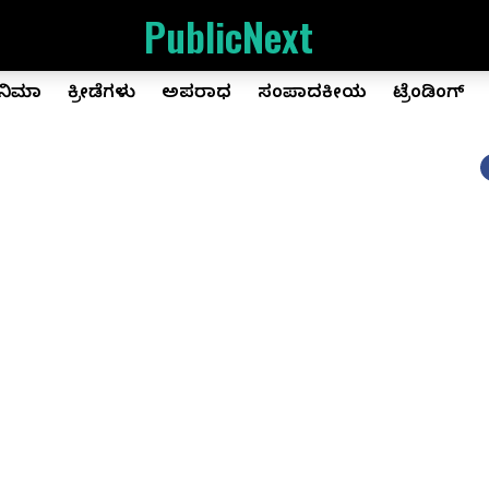
PublicNext
ಿನಿಮಾ
ಕ್ರೀಡೆಗಳು
ಅಪರಾಧ
ಸಂಪಾದಕೀಯ
ಟ್ರೆಂಡಿಂಗ್