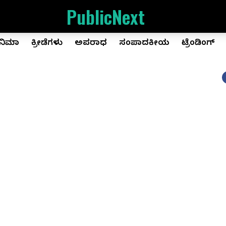
PublicNext
ಿನಿಮಾ
ಕ್ರೀಡೆಗಳು
ಅಪರಾಧ
ಸಂಪಾದಕೀಯ
ಟ್ರೆಂಡಿಂಗ್