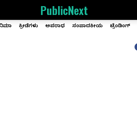
PublicNext
ಿನಿಮಾ
ಕ್ರೀಡೆಗಳು
ಅಪರಾಧ
ಸಂಪಾದಕೀಯ
ಟ್ರೆಂಡಿಂಗ್