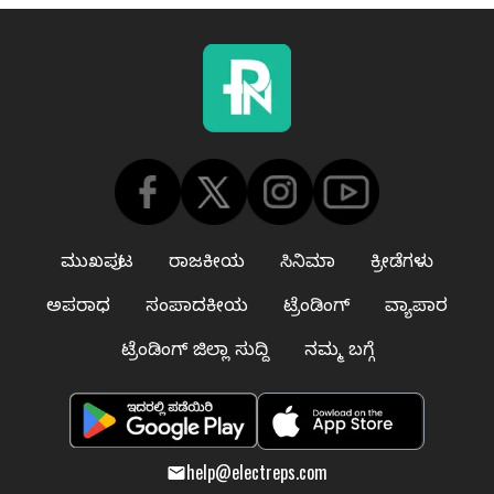
ಮುಖಪುಟ
ರಾಜಕೀಯ
ಸಿನಿಮಾ
ಕ್ರೀಡೆಗಳು
ಅಪರಾಧ
ಸಂಪಾದಕೀಯ
ಟ್ರೆಂಡಿಂಗ್
ವ್ಯಾಪಾರ
ಟ್ರೆಂಡಿಂಗ್ ಜಿಲ್ಲಾ ಸುದ್ದಿ
ನಮ್ಮ ಬಗ್ಗೆ
help@electreps.com