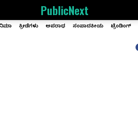
PublicNext
ಿನಿಮಾ
ಕ್ರೀಡೆಗಳು
ಅಪರಾಧ
ಸಂಪಾದಕೀಯ
ಟ್ರೆಂಡಿಂಗ್