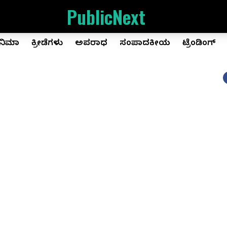
PublicNext
ಿನಿಮಾ
ಕ್ರೀಡೆಗಳು
ಅಪರಾಧ
ಸಂಪಾದಕೀಯ
ಟ್ರೆಂಡಿಂಗ್