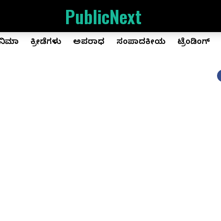
PublicNext
ಿನಿಮಾ
ಕ್ರೀಡೆಗಳು
ಅಪರಾಧ
ಸಂಪಾದಕೀಯ
ಟ್ರೆಂಡಿಂಗ್