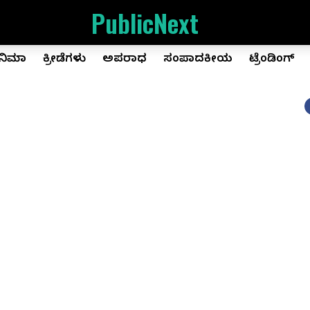
PublicNext
ಿನಿಮಾ
ಕ್ರೀಡೆಗಳು
ಅಪರಾಧ
ಸಂಪಾದಕೀಯ
ಟ್ರೆಂಡಿಂಗ್