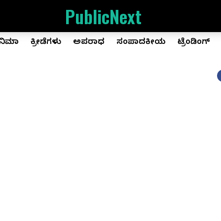
PublicNext
ಿನಿಮಾ
ಕ್ರೀಡೆಗಳು
ಅಪರಾಧ
ಸಂಪಾದಕೀಯ
ಟ್ರೆಂಡಿಂಗ್