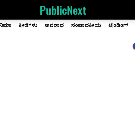
PublicNext
ಿನಿಮಾ
ಕ್ರೀಡೆಗಳು
ಅಪರಾಧ
ಸಂಪಾದಕೀಯ
ಟ್ರೆಂಡಿಂಗ್