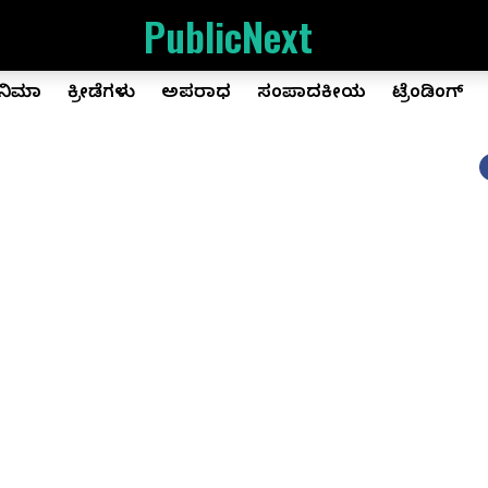
PublicNext
ಿನಿಮಾ
ಕ್ರೀಡೆಗಳು
ಅಪರಾಧ
ಸಂಪಾದಕೀಯ
ಟ್ರೆಂಡಿಂಗ್