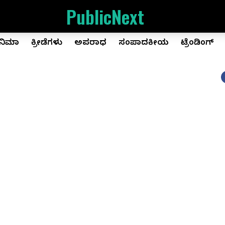
PublicNext
ಿನಿಮಾ
ಕ್ರೀಡೆಗಳು
ಅಪರಾಧ
ಸಂಪಾದಕೀಯ
ಟ್ರೆಂಡಿಂಗ್