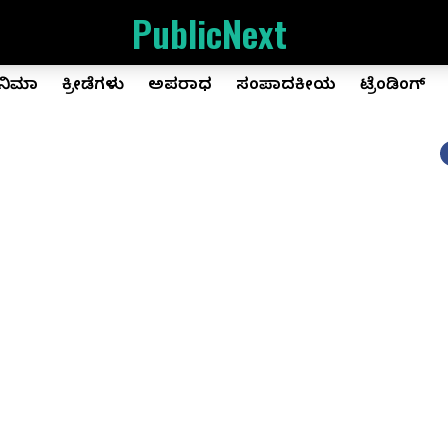
PublicNext
ಿನಿಮಾ
ಕ್ರೀಡೆಗಳು
ಅಪರಾಧ
ಸಂಪಾದಕೀಯ
ಟ್ರೆಂಡಿಂಗ್