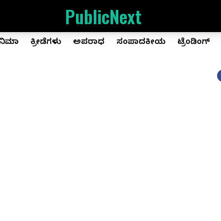
PublicNext
ಿನಿಮಾ
ಕ್ರೀಡೆಗಳು
ಅಪರಾಧ
ಸಂಪಾದಕೀಯ
ಟ್ರೆಂಡಿಂಗ್