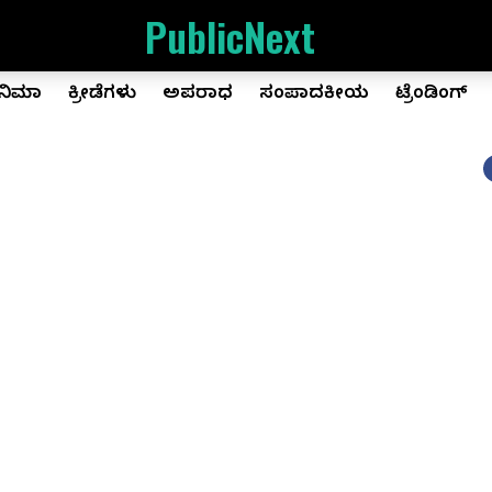
PublicNext
ಿನಿಮಾ
ಕ್ರೀಡೆಗಳು
ಅಪರಾಧ
ಸಂಪಾದಕೀಯ
ಟ್ರೆಂಡಿಂಗ್