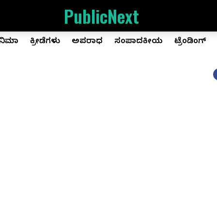
PublicNext
ಿನಿಮಾ
ಕ್ರೀಡೆಗಳು
ಅಪರಾಧ
ಸಂಪಾದಕೀಯ
ಟ್ರೆಂಡಿಂಗ್