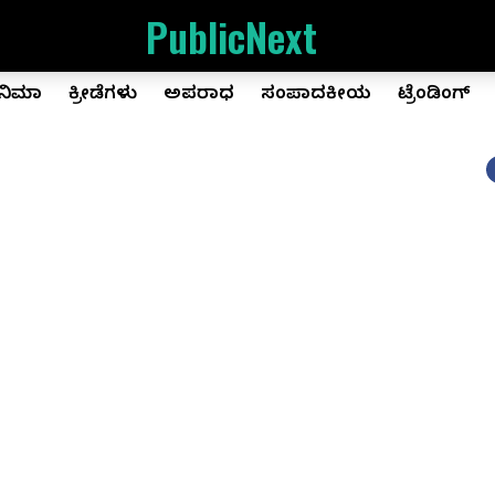
PublicNext
ಿನಿಮಾ
ಕ್ರೀಡೆಗಳು
ಅಪರಾಧ
ಸಂಪಾದಕೀಯ
ಟ್ರೆಂಡಿಂಗ್