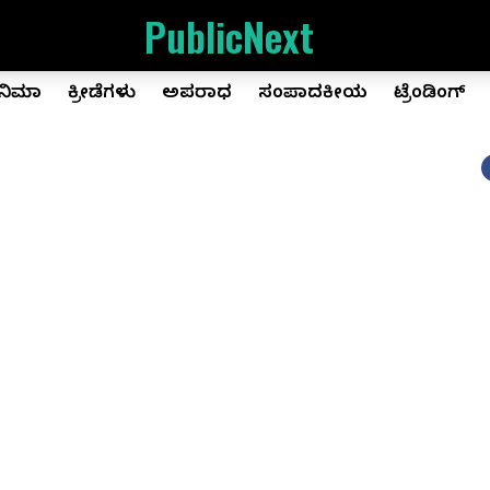
PublicNext
ಿನಿಮಾ
ಕ್ರೀಡೆಗಳು
ಅಪರಾಧ
ಸಂಪಾದಕೀಯ
ಟ್ರೆಂಡಿಂಗ್