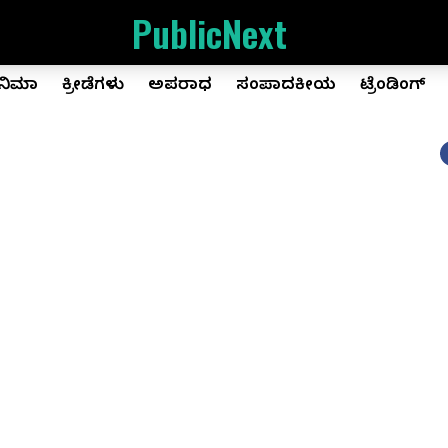
PublicNext
ಿನಿಮಾ
ಕ್ರೀಡೆಗಳು
ಅಪರಾಧ
ಸಂಪಾದಕೀಯ
ಟ್ರೆಂಡಿಂಗ್