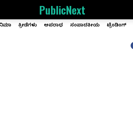
PublicNext
ಿನಿಮಾ
ಕ್ರೀಡೆಗಳು
ಅಪರಾಧ
ಸಂಪಾದಕೀಯ
ಟ್ರೆಂಡಿಂಗ್