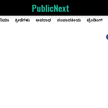
PublicNext
ಿನಿಮಾ
ಕ್ರೀಡೆಗಳು
ಅಪರಾಧ
ಸಂಪಾದಕೀಯ
ಟ್ರೆಂಡಿಂಗ್