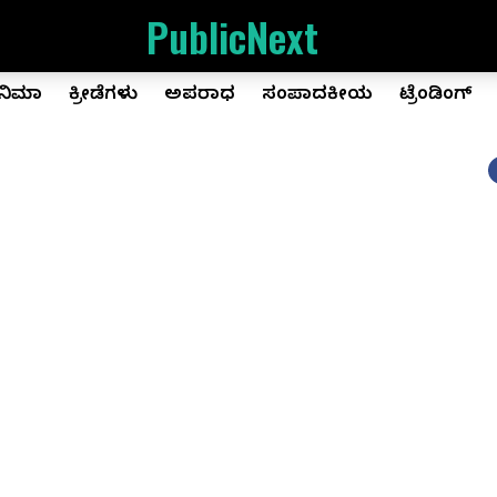
PublicNext
ಿನಿಮಾ
ಕ್ರೀಡೆಗಳು
ಅಪರಾಧ
ಸಂಪಾದಕೀಯ
ಟ್ರೆಂಡಿಂಗ್