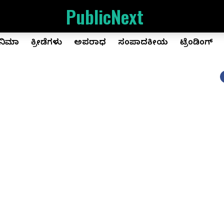
PublicNext
ಿನಿಮಾ
ಕ್ರೀಡೆಗಳು
ಅಪರಾಧ
ಸಂಪಾದಕೀಯ
ಟ್ರೆಂಡಿಂಗ್