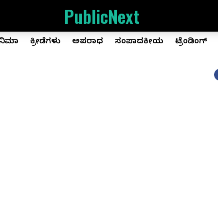
PublicNext
ಿನಿಮಾ
ಕ್ರೀಡೆಗಳು
ಅಪರಾಧ
ಸಂಪಾದಕೀಯ
ಟ್ರೆಂಡಿಂಗ್