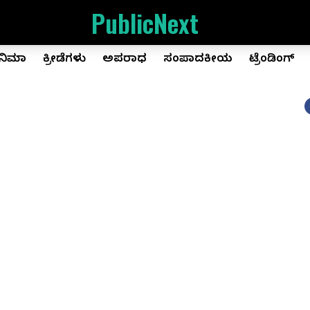
PublicNext
ಿನಿಮಾ
ಕ್ರೀಡೆಗಳು
ಅಪರಾಧ
ಸಂಪಾದಕೀಯ
ಟ್ರೆಂಡಿಂಗ್