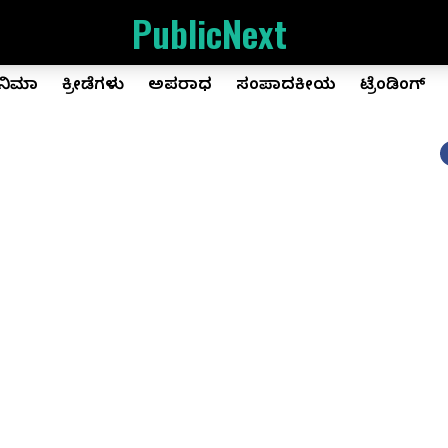
PublicNext
ಿನಿಮಾ
ಕ್ರೀಡೆಗಳು
ಅಪರಾಧ
ಸಂಪಾದಕೀಯ
ಟ್ರೆಂಡಿಂಗ್